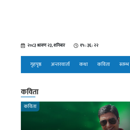
२०८३ श्रावण २३, शनिबार
१५ : ३६ : २२
गृहपृष्ठ
अन्तरवार्ता
कथा
कविता
स्तम्भ
कविता
कविता