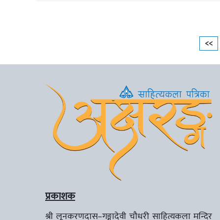
<<
प्रकाशक
श्री लूनकरणदास–गङ्गादेवी चौधरी साहित्यकला मन्दिर