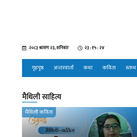
२०८३ श्रावण २३, शनिबार
२३ : १५ : २५
गृहपृष्ठ
अन्तरवार्ता
कथा
कविता
स्तम्भ
मैथिली साहित्य
मैथिली कविता