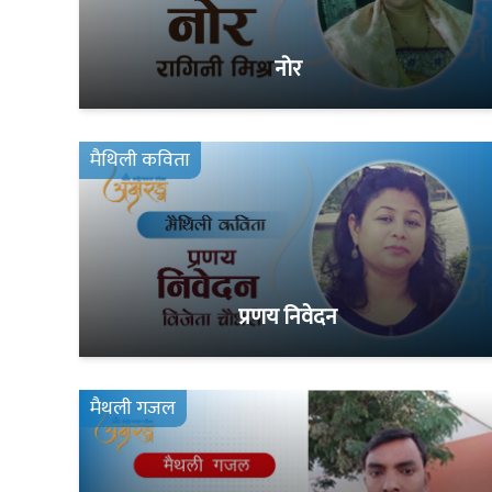
नोर
मैथिली कविता
प्रणय निवेदन
मैथली गजल