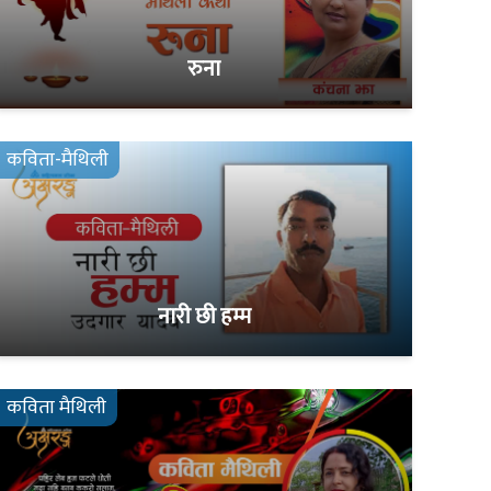
रुना
कविता-मैथिली
नारी छी हम्म
कविता मैथिली