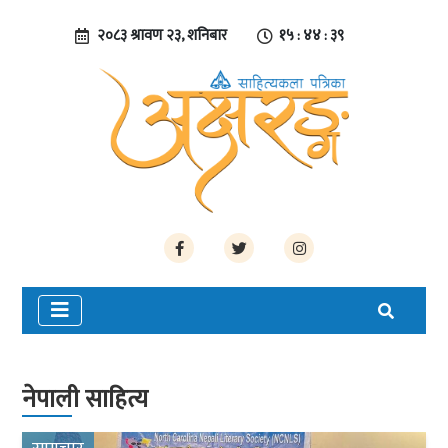
२०८३ श्रावण २३, शनिबार
१५ : ४४ : ४०
नेपाली साहित्य