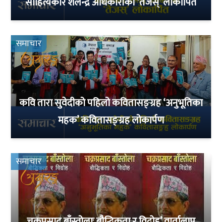
साहित्यकार शैलेन्द्र अधिकारीको ‘तेजस्’ लोकार्पित
समाचार
कवि तारा सुवेदीको पहिलो कवितासङ्ग्रह ‘अनुभूतिका
महक’ कवितासङ्ग्रह लोकार्पण
समाचार
चक्रप्रसाद बाँस्तोलाः बौद्धिकता र विद्रोह’ वार्तालाप