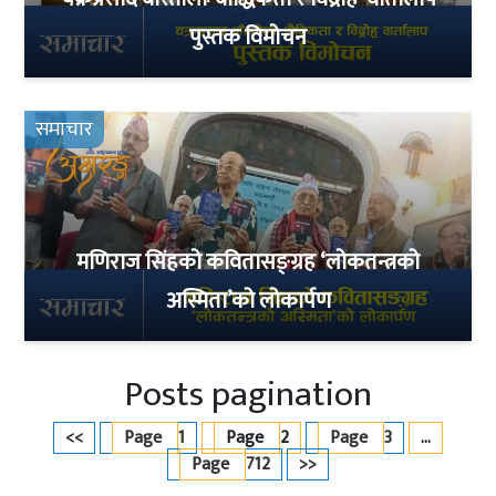
पुस्तक विमोचन
समाचार
मणिराज सिंहको कवितासङ्ग्रह ‘लोकतन्त्रको
अस्मिता’को लोकार्पण
Posts pagination
<<
Page
1
Page
2
Page
3
…
Page
712
>>