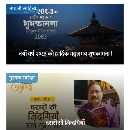
नेपाली साहित्य
नयाँ वर्ष २०८३ को हार्दिक मङ्गलमय शुभकामना !
पुस्तक समीक्षा
दरारों सी ज़िन्दगियाँ