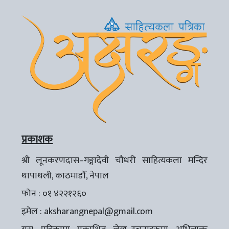
प्रकाशक
श्री लूनकरणदास–गङ्गादेवी चौधरी साहित्यकला मन्दिर
थापाथली, काठमाडौँ, नेपाल
फोन : ०१ ४२२१२६०
इमेल :
aksharangnepal@gmail.com