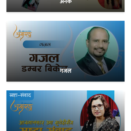
अनेक
गजल
स्रष्टा–संवाद