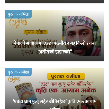
पुस्तक समिक्षा
नेपाली साहित्यमा एउटा पठनीय र गहकिलो रचना
‘अतीतको झझल्को”
पुस्तक समीक्षा
‘एउटा घाम मृत्यु सहेर बाँचिरहेछ’ कृति एक: आयाम