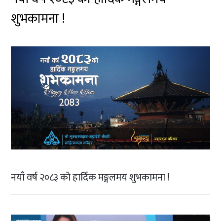
शुभकामना !
नयाँ वर्ष २०८३ को हार्दिक मङ्गलमय शुभकामना !