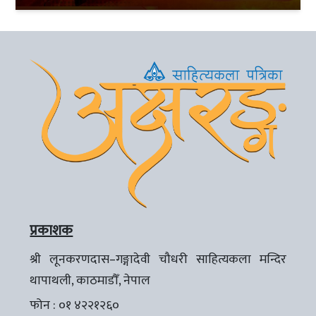
प्रकाशक
श्री लूनकरणदास–गङ्गादेवी चौधरी साहित्यकला मन्दिर
थापाथली, काठमाडौँ, नेपाल
फोन : ०१ ४२२१२६०