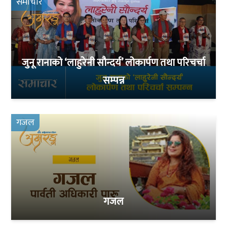
समाचार
जुनू रानाको ‘लाहुरेनी सौन्दर्य’ लोकार्पण तथा परिचर्चा
सम्पन्न
गजल
गजल