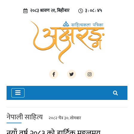
२०८३ श्रावण २१, बिहीबार
३ : ०८ : ४५
नेपाली साहित्य
२०८२ चैत्र ३०, सोमबार
नयाँ वर्ष २०८३ को हार्दिक मङ्गलमय