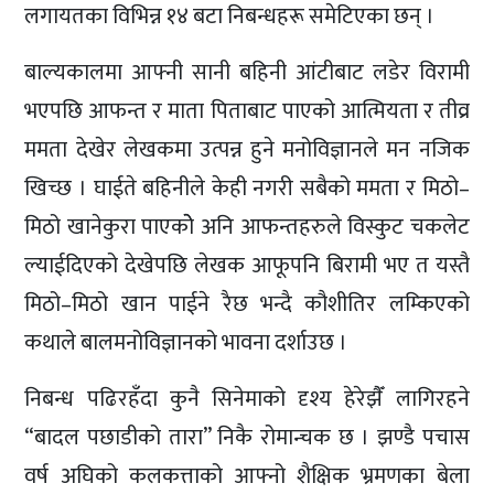
लगायतका विभिन्न १४ बटा निबन्धहरू समेटिएका छन् ।
बाल्यकालमा आफ्नी सानी बहिनी आंटीबाट लडेर विरामी
भएपछि आफन्त र माता पिताबाट पाएको आत्मियता र तीव्र
ममता देखेर लेखकमा उत्पन्न हुने मनोविज्ञानले मन नजिक
खिच्छ । घाईते बहिनीले केही नगरी सबैको ममता र मिठो–
मिठो खानेकुरा पाएकोे अनि आफन्तहरुले विस्कुट चकलेट
ल्याईदिएको देखेपछि लेखक आफूपनि बिरामी भए त यस्तै
मिठो–मिठो खान पाईने रैछ भन्दै कौशीतिर लम्किएको
कथाले बालमनोविज्ञानको भावना दर्शाउछ ।
निबन्ध पढिरहँदा कुनै सिनेमाको दृश्य हेरेझैँ लागिरहने
“बादल पछाडीको तारा” निकै रोमान्चक छ । झण्डै पचास
वर्ष अघिको कलकत्ताको आफ्नो शैक्षिक भ्रमणका बेला