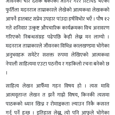
जीवनको चार दशक बैंकरको जागिर गरेर रिटायर्ड भएका
फुर्तिला मदनराज ताम्राकारले लेखेको आत्मकथा लेखकको
आफ्नै हातबाट सप्रेम उपहार पांउदा हर्षविभोर भएँ । पौष १२
गते शनिवार उत्कृष्ट औपचारिक कार्यक्रमका विच अनावरण
गरिएको निबन्धसंग्रह पढेपछि केही लेख्न मन लाग्यो ।
मदनराज ताम्राकारले जीवनका विभिन्न कालखण्डमा भोगेका
अनुभवहरू समेटेर सशक्त रुपमा लेखिएको आत्मकथा
नेपाली साहित्यमा एउटा पठनीय र गहकिलो रचना बनेको छ
।
साहित्य लेखन आफैँमा गहन विषय हो । त्यस माथि
आत्मवृतान्त लेखन त झनै गाह्रो विषय, किनकी त्यसमा
पाठकको ध्यान खिच्न र रोमाञ्चकता ल्याउन निकै कसरत
गर्नु पर्ने हुन्छ । इतिहास लेख्नु, त्यो पनि आफूले भोगेका