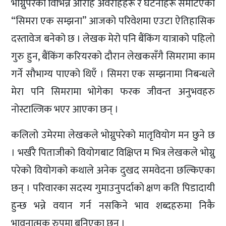
भोग्नुपरेको विभिन्न आरोह अवरोहहरू र घटनाहरू समटिएको
“सिमरा एक सम्झना” आजको परिवेशमा एउटा ऐतिहासिक
दस्तावेज बनेको छ । लेखक मेरो पनि बैंकिंग यात्राको पहिलो
गुरु हुन, बैंकिंग करियरको दौरान लेखकसँगै सिमरामा काम
गर्ने सौभाग्य पाएको थिएँ । सिमरा एक सम्झनामा निबन्धले
मेरा पनि सिमरामा भोगेका फरक जीवन्त अनुभवहरु
नोस्टाल्जिक भएर आएका छन् ।
कलिलो उमेरमा लेखकले भोग्नुपरेको मातृवियोग मन छुने छ
। भर्खरै पिताजीको वियोगबाट विक्षिप्त म भित्र लेखकले भोग्नु
परेको वियोगको कथाले अनेक दुखद समवेदना छल्किएका
छन् । परिवारका सदस्य गुमाउनुपर्दाको क्षण कति पिडादायी
हुन्छ भन्ने वयान गर्न नसकिने भाव शब्दहरुमा निकै
भावनात्मक रुपमा बुनिएका छन् ।