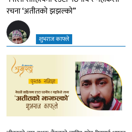
रचना ‘अतीतको झझल्को”
शुभराज काफ्ले