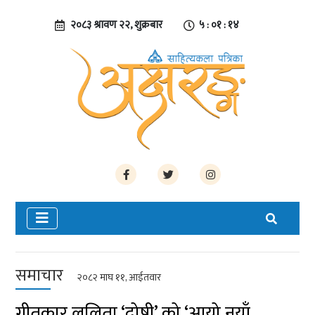
२०८३ श्रावण २२, शुक्रबार
५ : ०१ : १४
समाचार
२०८२ माघ ११, आईतवार
गीतकार ललिता ‘दोषी’ को ‘आयो नयाँ