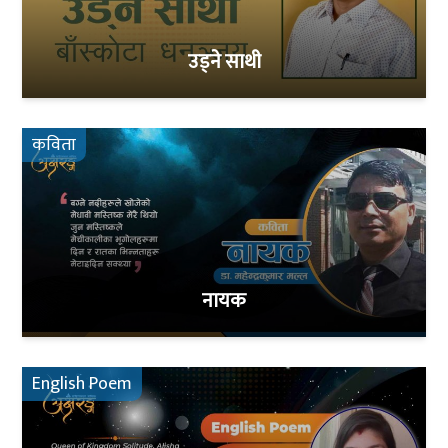
उड्ने साथी
कविता
नायक
English Poem