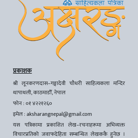
प्रकाशक
श्री लूनकरणदास–गङ्गादेवी चौधरी साहित्यकला मन्दिर
थापाथली, काठमाडौँ, नेपाल
फोन : ०१ ४२२१२६०
इमेल :
aksharangnepal@gmail.com
यस पत्रिकामा प्रकाशित लेख–रचनाहरूमा अभिव्यक्त
विचारप्रतिको जवाफदेहिता सम्बन्धित लेखककै हुनेछ ।