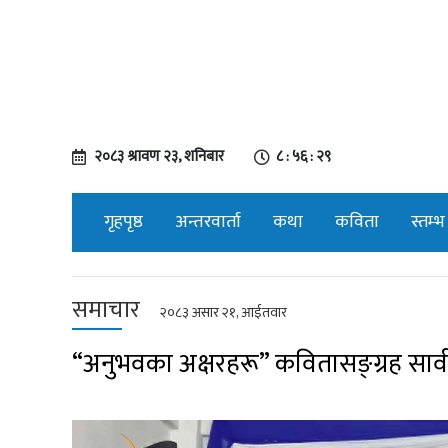
२०८३ श्रावण २३, शनिबार
८ : ५६ : ३०
गृहपृष्ठ
अन्तरवार्ता
कथा
कविता
स्तम्भ
समाचार
२०८३ असार २१, आईतवार
“अनुभवका अक्षरहरू” कवितासङ्ग्रह सार