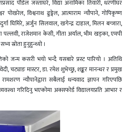
्रसाद पौडेल जस्ताघरे, विद्या अनामिका तिवारी, धरणीघर
र पोखरेल, विश्वनाथ ढुङ्गेल, आत्माराम न्यौपाने, गोपिकृष्ण
 दुर्गा घिमिरे, अर्जुन सिलवाल, खगेन्द्र दाहाल, मिलन बन्जारा,
रविणा पल्लवी, राजेशमान केसी, गीता अर्याल, भीम खड्का, एमपी
य स्रोता हुनुहुन्थ्यो ।
तिको जन्म कसरी भयो भन्दै यसबारे प्रस्ट पारियो । अतिथि
ेदी, चट्याङ मास्टर, डा. रमेश शुभेच्छु, शङ्कर मानन्धर र प्रमुख
ि रामशरण न्यौपानेद्वारा सबैलाई धन्यवाद ज्ञापन गरिएपछि
्यवस्था गरिदिनु भएकोमा अक्सफोर्ड विद्यालयप्रति आभार र