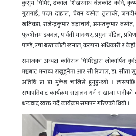
कुसुम घिमिरे, ढकाल शिखरनाथ बेलकोटे कवि, कृष्णप
गुरागाईँ, पदम दाहाल, चेवन वस्नेत ठूलाघरे, जगदीश्व
खतिवडा, राजेन्द्रकुमार बज्राचार्य, अनन्तकुमार बस्नेत,
पुरुषोत्तम ढकाल, पार्वती मानन्धर, प्रमुना पौडेल, प्
पाण्डे, उषा बस्ताकोटी खनाल, कल्पना अधिकारी र केही सभ्
समाजका अध्यक्ष कविराज घिमिरेद्वारा लोकार्पित कृ
मञ्चबाट मन्तव्य राख्नुहुनेमा आर सी रिजाल, डा. सीता सुव
अतिथि प्रा डा मुकेश चालिसे हुनुहुन्थ्यो । त्यसपछ
सभापतिबाट कार्यक्रम सञ्चालन गर्न र खाजा पानीको व
धन्यवाद व्यक्त गर्दै कार्यक्रम समापन गरिएको थियो ।