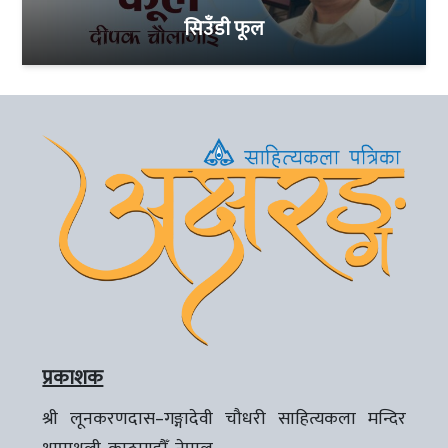
सिउँडी फूल
प्रकाशक
श्री लूनकरणदास–गङ्गादेवी चौधरी साहित्यकला मन्दिर