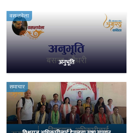
वसन्तवेला
अनुभूति
समाचार
विश्वराज अधिकारीलाई हेमलता स्रष्टा सम्मान