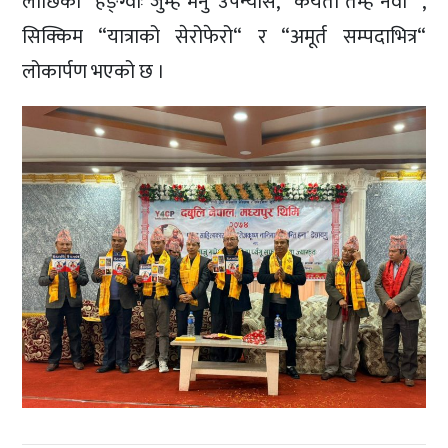
लाछिका “हेङ्ग्वाः जुम्ह मनु“उपन्यास, “कयता तंम्ह नेवा“ ,
सिक्किम “यात्राको सेरोफेरो“ र “अमूर्त सम्पदाभित्र“
लोकार्पण भएको छ ।