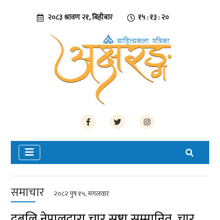
२०८३ श्रावण २१, बिहीबार
१५ : १३ : २१
समाचार
२०८२ पुष १५, मंगलवार
दबुलि नेपालद्वारा चार स्रष्टा सम्मानित, चार