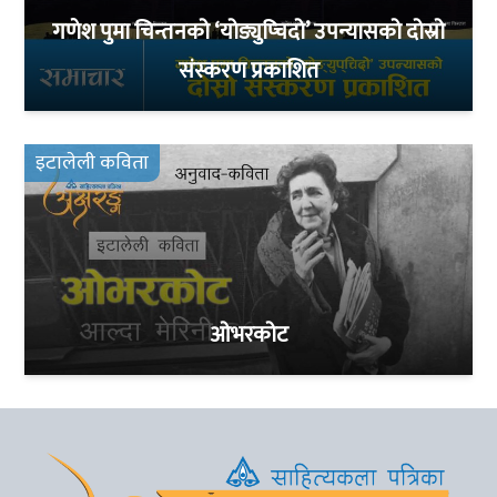
गणेश पुमा चिन्तनको ‘योङ्युप्चिदो’ उपन्यासको दोस्रो
संस्करण प्रकाशित
इटालेली कविता
ओभरकोट