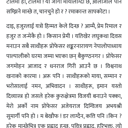
टोलेमी हो, टोलेमी ! यो जोगी मायालाग्दो छ, ओलीजीले पनि
सम्झिने मान्छे त, चानचुने हो र ? रमाकान्त सापकोटा ।
दाइ, हजुरलाई यत्रो हिम्मत केले दिन्छ ? आम्मै, प्रेम रिमाल र
हजुर त जन्मेकै हो । किसान प्रेमी । यतिखेर लघुकथा दिवस
मनाउन सबै साथीहरू प्रोफेसर शङ्करनारायण नेपालोपाध्याय
पाल्पालीको घरमा जम्मा भएका छन् बैकुण्ठनगर । प्रोफेसर
जगमोहन आजाद र धनराज गिरी आउनै छ । विश्वनाथ
खनाको कारमा । अरू पनि । साथीहरूको माया, सम्मान र
भरोसालाई नमन, अभिवादन । साथीहरू, इमान यस्तो
दिव्यास्त्र हो जसले हरेक कुरुक्षेत्रमा विजयी बनाउने पक्का,
मेरो अर्को नाम प्रोफेसर अजेयराज दिग्विजय अभयश्री
सुमार्गी पनि हो । म बेखौफ ! डर लाग्दैन, कत्ति पनि ।किन ?
हरेक मान्छेभित्र एक प्रह्लाद हुन्छ, पवित्र प्रह्लाद, हरिभक्त, त्यो