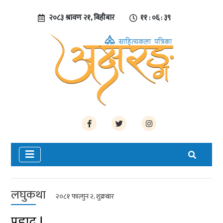
२०८३ श्रावण २१, बिहीबार
११ : ०६ : ३९
लघुकथा
२०८१ फाल्गुन २, शुक्रबार
प्रह्लाद !