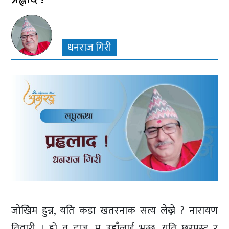
धनराज गिरी
जोखिम हुन्न, यति कडा खतरनाक सत्य लेख्ने ? नारायण
तिवारी । हो त दाजु, म उहाँलाई भन्छु, यति छरपस्ट र