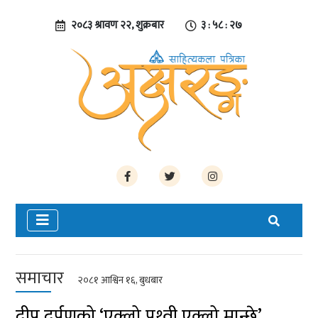
२०८३ श्रावण २२, शुक्रबार
३ : ५८ : २७
समाचार
२०८१ आश्विन १६, बुधबार
दीप दर्पणको ‘एक्लो पृथ्वी एक्लो मान्छे’