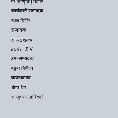
डा. विष्णुविभु घिमिरे
कार्यकारी सम्पादक
रमण घिमिरे
सम्पादक
राजेन्द्र शलभ
डा. श्वेता दीप्ति
उप–सम्पादक
रञ्जना निरौला
व्यवस्थापक
श्रीपा श्रेष्ठ
राजकुमार अधिकारी