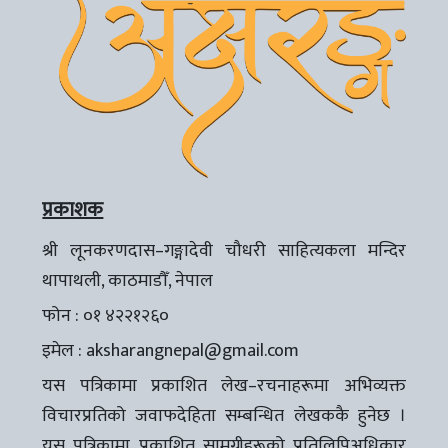
प्रकाशक
श्री लूनकरणदास–गङ्गादेवी चौधरी साहित्यकला मन्दिर
थापाथली, काठमाडौँ, नेपाल
फोन : ०१ ४२२१२६०
इमेल :
aksharangnepal@gmail.com
यस पत्रिकामा प्रकाशित लेख–रचनाहरूमा अभिव्यक्त
विचारप्रतिको जवाफदेहिता सम्बन्धित लेखककै हुनेछ ।
यस पत्रिकामा प्रकाशित सामग्रीहरूको प्रतिलिपिअधिकार