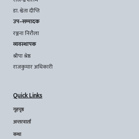
राजेन्द्र शलभ
डा. श्वेता दीप्ति
उप–सम्पादक
रञ्जना निरौला
व्यवस्थापक
श्रीपा श्रेष्ठ
राजकुमार अधिकारी
Quick Links
गृहपृष्ठ
अन्तरवार्ता
कथा