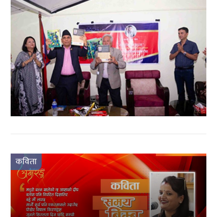
कविता