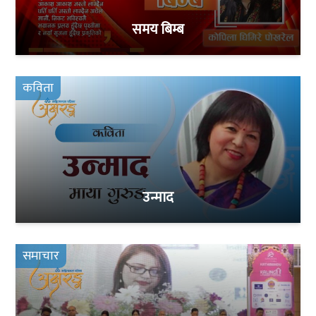
समय बिम्ब
कविता
उन्माद
समाचार