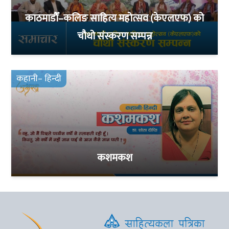
काठमाडौँ–कलिङ साहित्य महोत्सव (केएलएफ) को
चौथो संस्करण सम्पन्न
कहानी– हिन्दी
कशमकश