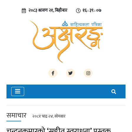
२०८३ श्रावण २१, बिहीबार
१६ : ३९ : ०७
समाचार
२०८१ भाद्र २४, सोमबार
चन्दनकुमारको ‘सङ्गीत स्वराधना’ पुस्तक