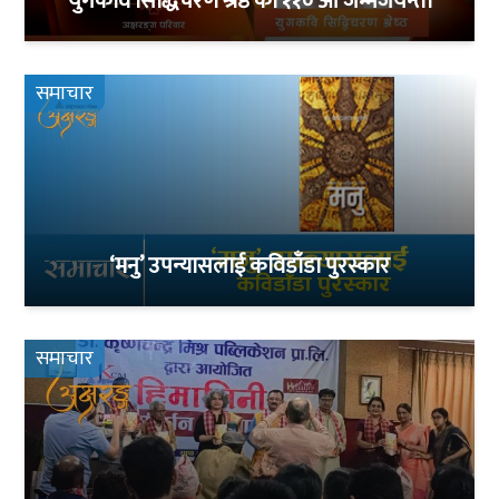
युगकवि सिद्धिचरण श्रेष्ठ को ११० औँ जन्मजयन्ती
समाचार
‘मनु’ उपन्यासलाई कविडाँडा पुरस्कार
समाचार