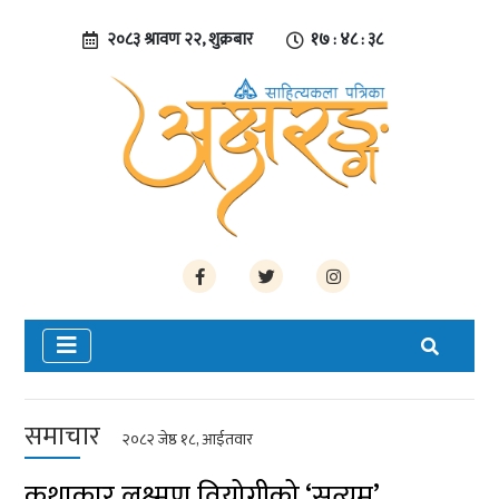
२०८३ श्रावण २२, शुक्रबार
१७ : ४८ : ३९
समाचार
२०८२ जेष्ठ १८, आईतवार
कथाकार लक्ष्मण वियोगीको ‘सत्यम्’