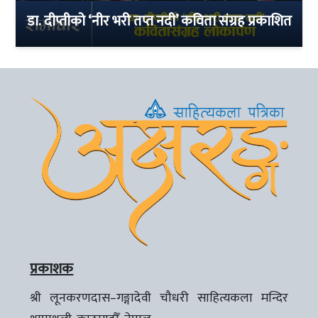
डा. दीप्तीको ‘नीर भरी तप्त नदी’ कविता संग्रह प्रकाशित
प्रकाशक
श्री लूनकरणदास–गङ्गादेवी चौधरी साहित्यकला मन्दिर