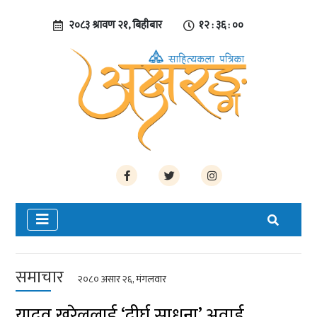
२०८३ श्रावण २१, बिहीबार
१२ : ३६ : ०१
समाचार
२०८० असार २६, मंगलवार
यादव खरेललाई ‘दीर्घ साधना’ अवार्ड