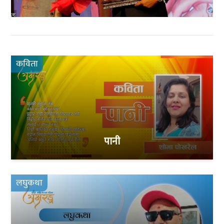
कविता
पानी
लघुकथा