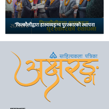
‘फित्कौलीद्वारा हास्यव्यङ्ग्य पुरस्कारको स्थापना