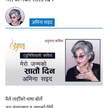
अमिना सइद
मैले त्यहीँको भाषा बोलेँ
जुन संसारबाट म आएको थिएँ