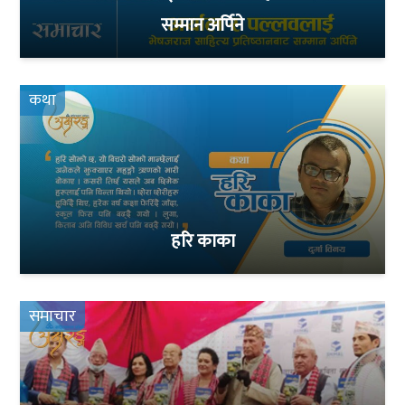
सम्मान अर्पिने
कथा
हरि काका
समाचार