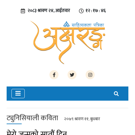
२०८३ श्रावण २४, आईतवार
१२ : १७ : ४६
ट्युनिसियाली कविता
२०७९ श्रावण ११, बुधबार
मेरो जन्मको सातौं दिन