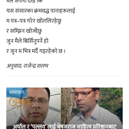
मैले सपना देखेँ कि
यस संसारका क्रमवद्ध पानाहरूलाई
म पत्र–पत्र गरेर खोतलिरहेछु
र सम्झिन खोज्दैछु
जुन मैले बिर्सिनुपर्ने हो
र जुन म भित्र मर्दै गइरहेको छ ।
अनुवाद: राजेन्द्र शलभ
समाचार
अर्याल र ‘पल्लव’ लाई भेषजराज साहित्य प्रतिष्ठानबाट