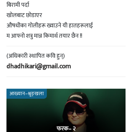
बिरामी पर्दा
खोलबाट छोडाएर
औषधीका गोलीहरू ख्वाउने यी हातहरूलाई
म आफ्नो शत्रु मान्न किमार्थ तयार छैन !!
(अधिकारी स्थापित कवि हुन्)
dhadhikari@gmail.com
आख्यान–श्रृङ्खला
फरक– २