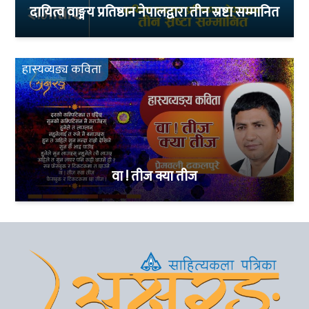
दायित्व वाङ्मय प्रतिष्ठान नेपालद्वारा तीन स्रष्टा सम्मानित
हास्यव्यङ्य कविता
वा ! तीज क्या तीज