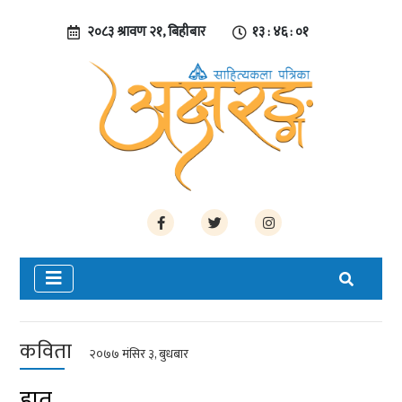
२०८३ श्रावण २१, बिहीबार
१३ : ४६ : ०१
कविता
२०७७ मंसिर ३, बुधबार
हात