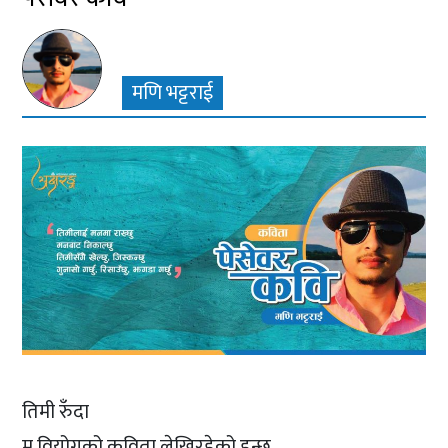
मणि भट्टराई
तिमी रुँदा
म वियोगको कविता लेखिरहेको हुन्छु