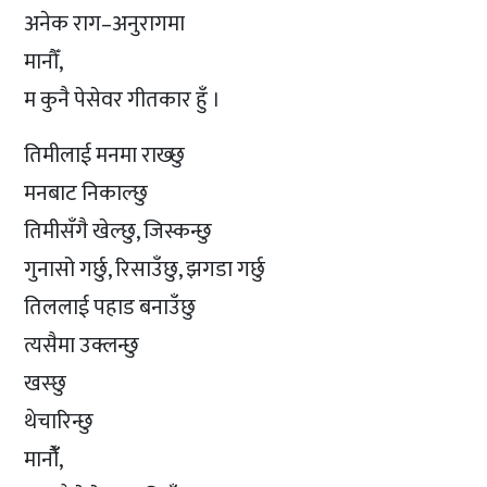
अनेक राग–अनुरागमा
मानौँ,
म कुनै पेसेवर गीतकार हुँ ।
तिमीलाई मनमा राख्छु
मनबाट निकाल्छु
तिमीसँगै खेल्छु, जिस्कन्छु
गुनासो गर्छु, रिसाउँछु, झगडा गर्छु
तिललाई पहाड बनाउँछु
त्यसैमा उक्लन्छु
खस्छु
थेचारिन्छु
मानौंँ,