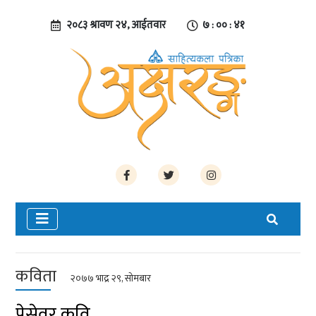
२०८३ श्रावण २४, आईतवार
७ : ०० : ४२
कविता
२०७७ भाद्र २९, सोमबार
पेसेवर कवि