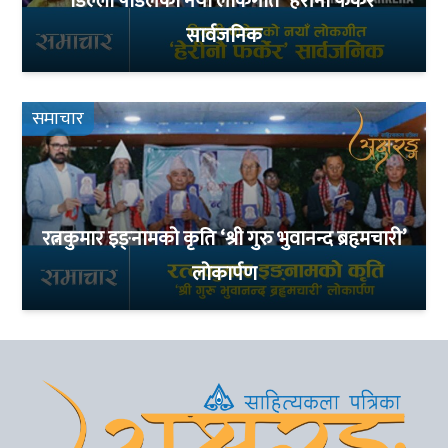
डिल्ली पौडेलको नयाँ लोकगीत ‘हेरीनौ फर्केर’
सार्वजनिक
समाचार
रत्नकुमार इङ्नामको कृति ‘श्री गुरु भुवानन्द ब्रहृमचारी’
लोकार्पण