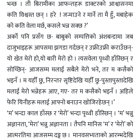
भन्छ । ती बिरामीका आफन्तहरू डाक्टरको आश्वासनमा
कति विश्वस्त छन् । हरे ! जन्माउने र मार्ने ता मै हुँ, मबाहेक
को कति वेला मर्छ, कसले भन्न सक्छ ?’
अर्को पनि प्रसँग छ- बाबुको सम्पत्तिको अंशबन्डामा जब
दाजुभाइहरू आपसमा झगडा गर्दछन् र उफ्रीउफ्री कराउँछन्-
यो खेत मेरो हो,यो बारी मेरो हो । त्यसवेला पृथ्वी हाँस्छिन् र
सोच्छिन्- आजसम्म मलाई सबैले मेरो भने, तर म कसैको
भइनँ । म यहीँ छु, निरन्तर सृष्टिदेखि यहीँ छु-पुस्तापुस्तादेखि
मलाई मेरो भन्नेहरू आए, गए- तर म कसैको भइनँ । अहिले
फेरि यिनीहरू मलाई आफ्नो बनाउन खोजिरहेछन् ।’
‘म’ भन्दा काल हाँस्छ र ‘मेरो’ भन्दा पृथ्वी हाँस्छिन् । ‘म’ भन्नु
अज्ञानता, ‘मेरा’ भन्नु अज्ञानता । तैपनि मानिस ‘म’ र ‘मेरो’ को
आत्मरतिमा आजसम्म दङ्ग छ । मानवसभ्यताको आरम्भदेखि