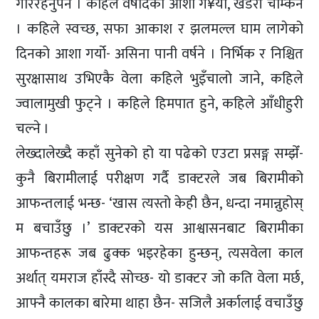
गरिरहनुपर्ने । कहिले वर्षादको आशा ग¥यो, खडेरी चम्किने
। कहिले स्वच्छ, सफा आकाश र झलमल्ल घाम लागेको
दिनको आशा गर्यो- असिना पानी वर्षने । निर्भिक र निश्चित
सुरक्षासाथ उभिएकै वेला कहिले भुइँचालो जाने, कहिले
ज्वालामुखी फुट्ने । कहिले हिमपात हुने, कहिले आँधीहुरी
चल्ने ।
लेख्दालेख्दै कहाँ सुनेको हो या पढेको एउटा प्रसङ्ग सम्झेँ-
कुनै बिरामीलाई परीक्षण गर्दै डाक्टरले जब बिरामीको
आफन्तलाई भन्छ- ‘खास त्यस्तो केही छैन, धन्दा नमान्नुहोस्
म बचाउँछु ।’ डाक्टरको यस आश्वासनबाट बिरामीका
आफन्तहरू जब ढुक्क भइरहेका हुन्छन्, त्यसवेला काल
अर्थात् यमराज हाँस्दै सोच्छ- यो डाक्टर जो कति वेला मर्छ,
आफ्नै कालका बारेमा थाहा छैन- सजिलै अर्कालाई वचाउँछु