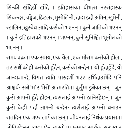
सिन्की खाँदेझैँ खाँदे । इतिहासका बीभत्स नरसंहारक
सिकन्दर, चङ्गेज, हिटलर, मुसोलिनी, दादा इदी अमिन, खुमेनी,
स्टालिन, ख्रुस्चेव आदि कसैको भएनन् । कुनै जातिको भएनन्
। कुनै इतिहासको भएनन् । भएनन्, कुनै सुनिश्चित भूगोलको
भएनन् ।
समयचक्रमा एक समय, एक वेला, एक मौसम कसैको होला,
तर सधैँ कोही कसैको हुँदैन, कसैको बन्दैन । यो हुँदाहुँदै, यो
जान्दाजान्दै, विगत त्यति पारदर्शी भएर उभिँदाउभिँदै पनि
आश्चर्य- सबै ‘म’ र ‘मेरो’ आत्मरतिमा चुर्लुम्म डुबेका छन् । जुन
कुरो आफ्नो हुँदै होइन, त्यसलाई आफ्नो ठानिरहेछन् । जुन
कुरो केही गर्दा आफ्नो बन्दैन- त्यसैलाई आफ्नो बनाउन
रातदिन एक भएर लागेका छन् । जीवनलाई निर्थक प्रयासमा
जोतिरहेछन्, थाहा छैन त्यस्तो प्रयासबाट सार्थक अनुभव र