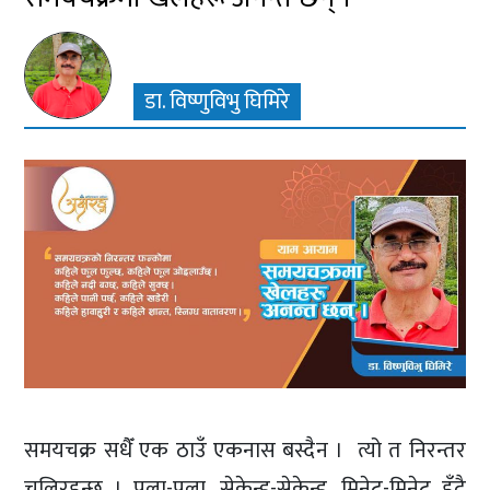
डा. विष्णुविभु घिमिरे
समयचक्र सधैँ एक ठाउँ एकनास बस्दैन । त्यो त निरन्तर
चलिरहन्छ । पला-पला, सेकेन्ड-सेकेन्ड, मिनेट-मिनेट हुँदै