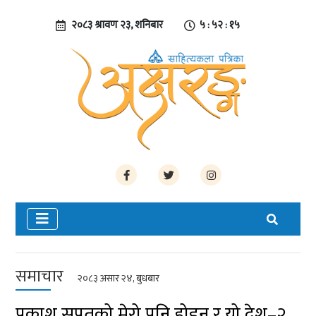
२०८३ श्रावण २३, शनिबार
५ : ५२ : १६
समाचार
२०८३ असार २४, बुधबार
प्रकाश सपूतको मेरो पनि होइन र यो देश–२