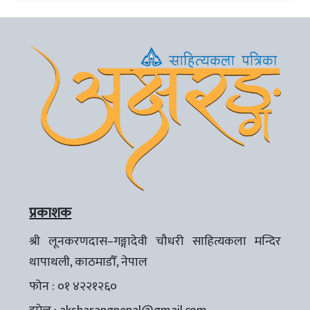
प्रकाशक
श्री लूनकरणदास–गङ्गादेवी चौधरी साहित्यकला मन्दिर
थापाथली, काठमाडौँ, नेपाल
फोन : ०१ ४२२१२६०