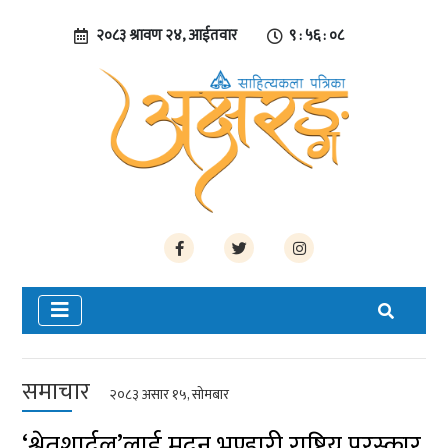
२०८३ श्रावण २४, आईतवार
९ : ५६ : ०९
समाचार
२०८३ असार १५, सोमबार
‘श्वेतशार्दूल’लाई मदन भण्डारी राष्ट्रिय पुरस्कार