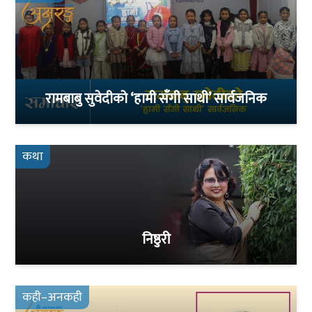
रामबाबु सुवेदीको ‘हामी सँगी साथी’ सार्वजनिक
कथा
निष्ठुरी
कही–अनकही