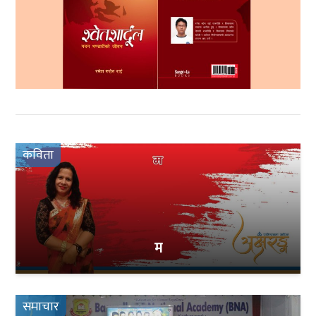
कविता
म
समाचार