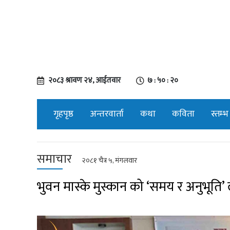
२०८३ श्रावण २४, आईतवार
७ : ५० : २१
गृहपृष्ठ
अन्तरवार्ता
कथा
कविता
स्तम्भ
समाचार
२०८१ चैत्र ५, मंगलवार
भुवन मास्के मुस्कान को ‘समय र अनुभूति’