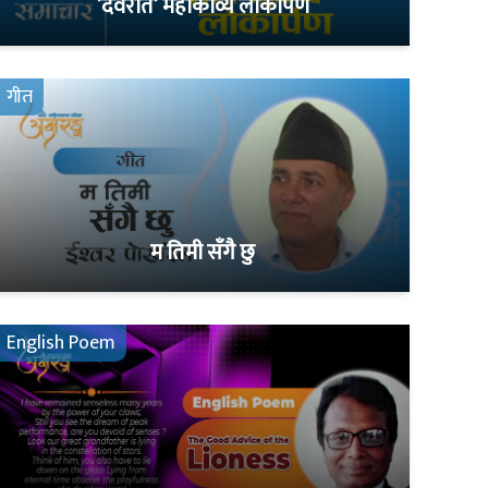
’देवरात’ महाकाव्य लोकार्पण
गीत
म तिमी सँगै छु
English Poem