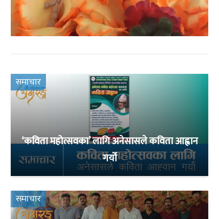
समाचार
‘कविता महोत्सवका’ लागि अनेसासले कविता आह्वान
गर्यो
समाचार