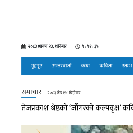
२०८३ श्रावण २३, शनिबार
५ : ५१ : ३६
गृहपृष्ठ
अन्तरवार्ता
कथा
कविता
स्तम्भ
समाचार
२०८३ जेष्ठ १४, बिहीबार
तेजप्रकाश श्रेष्ठको ‘जाँगरको कल्पवृक्ष’ क