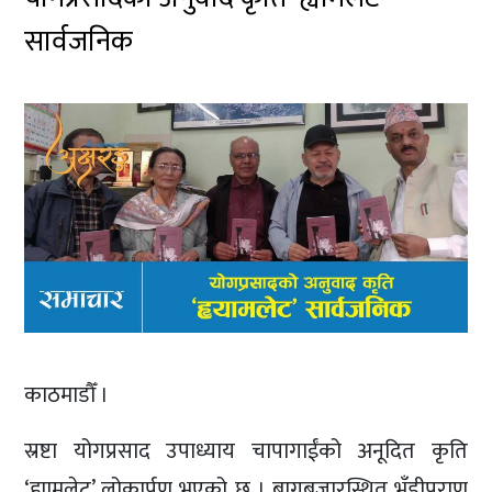
सार्वजनिक
काठमाडौँ ।
स्रष्टा योगप्रसाद उपाध्याय चापागाईंको अनूदित कृति
‘ह्यामलेट’ लोकार्पण भएको छ । बागबजारस्थित भुँडीपुराण