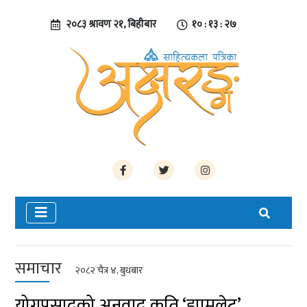
२०८३ श्रावण २१, बिहीबार
१० : १३ : २८
समाचार
२०८२ चैत्र ४, बुधबार
योगप्रसादको अनुवाद कृति ‘ह्यामलेट’