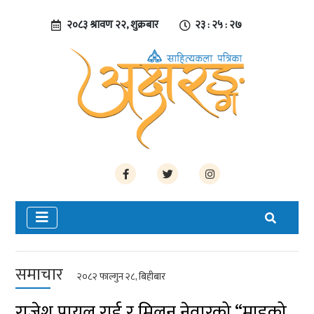
२०८३ श्रावण २२, शुक्रबार
२३ : २५ : २७
समाचार
२०८२ फाल्गुन २८, बिहीबार
राजेश पायल राई र मिलन नेवारको “माइको