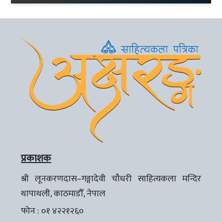
प्रकाशक
श्री लूनकरणदास–गङ्गादेवी चौधरी साहित्यकला मन्दिर
थापाथली, काठमाडौँ, नेपाल
फोन : ०१ ४२२१२६०