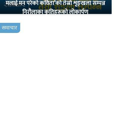
मलाई मन परेको कविता’को तेस्रो शृङ्खला सम्पन्न
निरौलाका कृतिहरूको लोकार्पण
समाचार