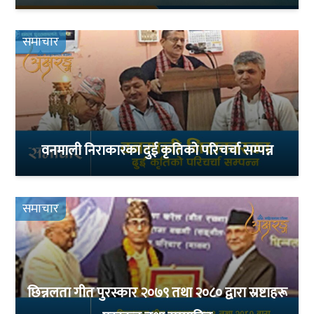
समाचार
वनमाली निराकारका दुई कृतिको परिचर्चा सम्पन्न
समाचार
छिन्नलता गीत पुरस्कार २०७९ तथा २०८० द्वारा स्रष्टाहरू