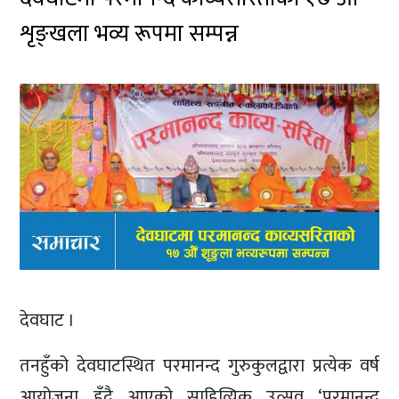
शृङ्खला भव्य रूपमा सम्पन्न
देवघाट ।
तनहुँको देवघाटस्थित परमानन्द गुरुकुलद्वारा प्रत्येक वर्ष
आयोजना हुँदै आएको साहित्यिक उत्सव ‘परमानन्द