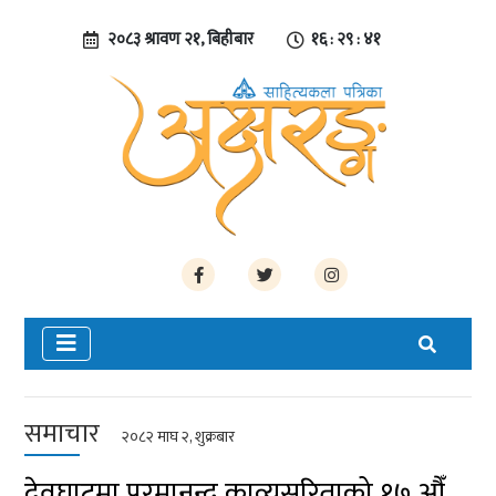
२०८३ श्रावण २१, बिहीबार
१६ : २९ : ४२
समाचार
२०८२ माघ २, शुक्रबार
देवघाटमा परमानन्द काव्यसरिताको १७ औँ