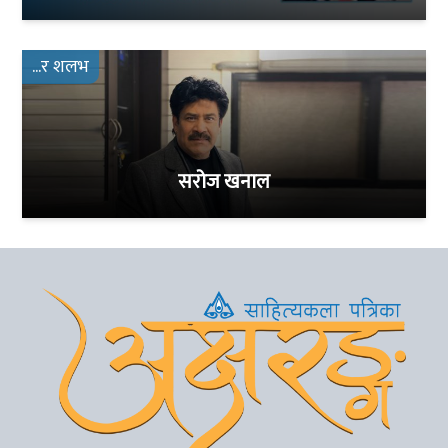
...र शलभ
सरोज खनाल