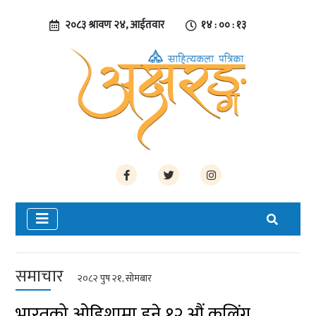
२०८३ श्रावण २४, आईतवार
१४ : ०० : १४
समाचार
२०८२ पुष २१, सोमबार
भारतको ओडिशामा हुने १२ औं कलिंग