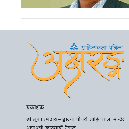
प्रकाशक
श्री लूनकरणदास–गङ्गादेवी चौधरी साहित्यकला मन्दिर
थापाथली, काठमाडौँ, नेपाल