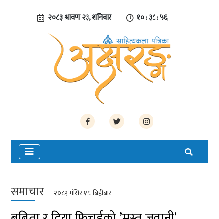
२०८३ श्रावण २३, शनिबार
१० : ३८ : ५७
समाचार
२०८२ मंसिर १८, बिहीबार
बबिता र दिया फिचर्डको ’मस्त जवानी’