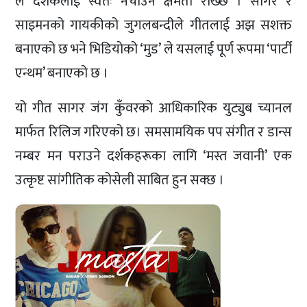
ले दर्शकलाई स्वतः नचाउने क्षमता राख्छ । सागर र
साइमनको गायकीको जुगलबन्दीले गीतलाई अझ सशक्त
बनाएको छ भने भिडियोको ‘मुड’ ले यसलाई पूर्ण रूपमा ‘पार्टी
एन्थम’ बनाएको छ ।
यो गीत सागर जंग कुँवरको आधिकारिक युट्युब च्यानल
मार्फत रिलिज गरिएको छ। समसामयिक पप संगीत र डान्स
नम्बर मन पराउने दर्शकहरूका लागि ‘मस्त जवानी’ एक
उत्कृष्ट सांगीतिक कोसेली साबित हुन सक्छ ।