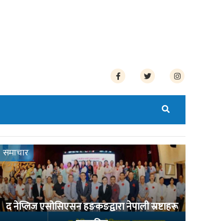
समाचार
द नेप्लिज एसोसिएसन हङकङद्वारा नेपाली स्रष्टाहरू