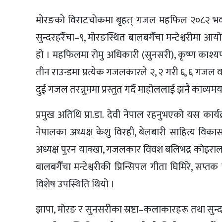
मोरङको विराटचोकमा बृहत् गजल महफिल २०८२ भव्
सुन्दरहरैँचा–९, मोरङस्थित बालबगैँचा मन्टेश्वरीमा 
हो । महफिलमा रोमु अधिकारी (सुनसरी), कृष्ण काश्यप 
तीन राउन्डमा प्रत्येक गजलकारले २, २ गरी ६, ६ गजल वा
दुई गजल तरन्नुममा प्रस्तुत गर्दै माहोललाई झनै काव्
प्रमुख अतिथि प्रा.डा. देवी नेपाल रहनुभएको यस कार्
नेपालका अध्यक्ष केशु विरही, बेलबारी साहित्य विक
अध्यक्ष पुरन याक्खा, गजलकार विवश बलिभद्र कोइराला, न
बालबगैँचा मन्टेश्वरीकी प्रिन्सिपल गीता घिमिरे, सप्
विशेष उपस्थिति थियो ।
झापा, मोरङ र सुनसरीका स्रष्टा–कलाकारहरू तथा सुन्दर