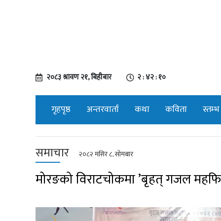
२०८३ श्रावण २१, बिहीबार
२ : ४२ : ११
गृहपृष्ठ
अन्तरवार्ता
कथा
कविता
स्तम्भ
समाचार
२०८२ मंसिर ८, सोमबार
मोरङको विराटचोकमा ’बृहत् गजल महफिल