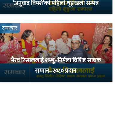
‘अनुवाद विमर्श’को पहिलो शृङ्खला सम्पन्न
समाचार
भैरव रिसाललाई शम्भु–निर्मला विशिष्ट साधक
सम्मान–२०८० प्रदान