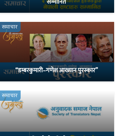
सम्मानित
समाचार
“डम्बरकुमारी–गणेश आख्यान पुरस्कार”
समाचार