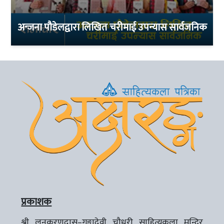
अन्जना पौडेलद्वारा लिखित चरीमाई उपन्यास सार्वजनिक
प्रकाशक
श्री लूनकरणदास–गङ्गादेवी चौधरी साहित्यकला मन्दिर