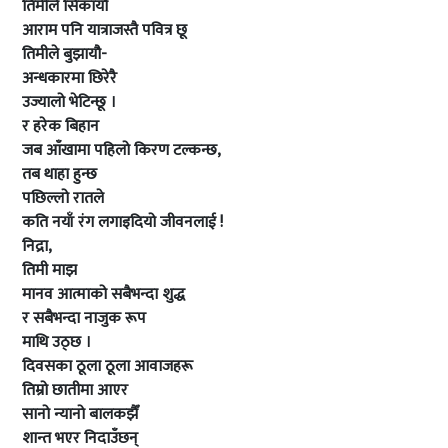
तिमीले सिकायौ
आराम पनि यात्राजस्तै पवित्र छू
तिमीले बुझायौ-
अन्धकारमा छिरेरै
उज्यालो भेटिन्छू ।
र हरेक बिहान
जब आँखामा पहिलो किरण टल्कन्छ,
तब थाहा हुन्छ
पछिल्लो रातले
कति नयाँ रंग लगाइदियो जीवनलाई !
निद्रा,
तिमी माझ
मानव आत्माको सबैभन्दा शुद्ध
र सबैभन्दा नाजुक रूप
माथि उठ्छ ।
दिवसका ठूला ठूला आवाजहरू
तिम्रो छातीमा आएर
सानो न्यानो बालकझैँ
शान्त भएर निदाउँछन्