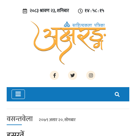
२०८३ श्रावण २३, शनिबार
१४ : ५८ : १६
वसन्तवेला
२०७९ असार २०, सोमबार
हसरतें