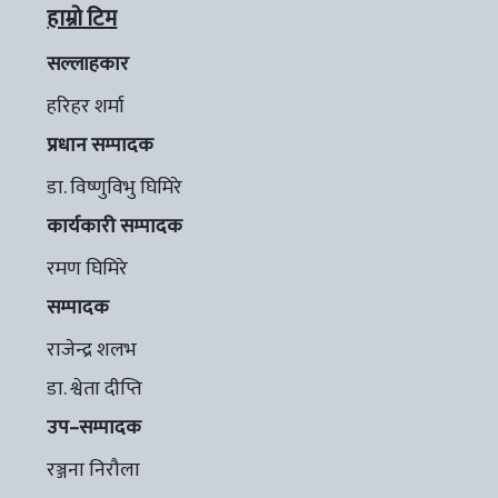
हाम्रो टिम
सल्लाहकार
हरिहर शर्मा
प्रधान सम्पादक
डा. विष्णुविभु घिमिरे
कार्यकारी सम्पादक
रमण घिमिरे
सम्पादक
राजेन्द्र शलभ
डा. श्वेता दीप्ति
उप–सम्पादक
रञ्जना निरौला