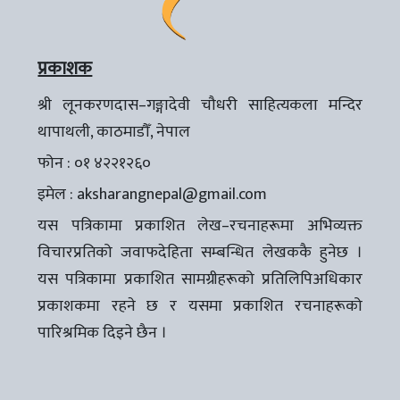
प्रकाशक
श्री लूनकरणदास–गङ्गादेवी चौधरी साहित्यकला मन्दिर
थापाथली, काठमाडौँ, नेपाल
फोन : ०१ ४२२१२६०
इमेल :
aksharangnepal@gmail.com
यस पत्रिकामा प्रकाशित लेख–रचनाहरूमा अभिव्यक्त
विचारप्रतिको जवाफदेहिता सम्बन्धित लेखककै हुनेछ ।
यस पत्रिकामा प्रकाशित सामग्रीहरूको प्रतिलिपिअधिकार
प्रकाशकमा रहने छ र यसमा प्रकाशित रचनाहरूको
पारिश्रमिक दिइने छैन ।