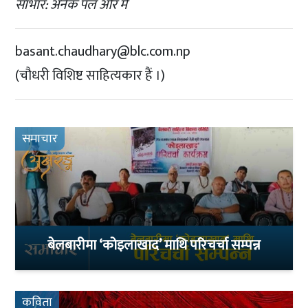
साभार: अनेक पल और मैं
basant.chaudhary@blc.com.np
(चौधरी विशिष्ट साहित्यकार हैं ।)
समाचार
बेलबारीमा ‘कोइलाखाद’ माथि परिचर्चा सम्पन्न
कविता