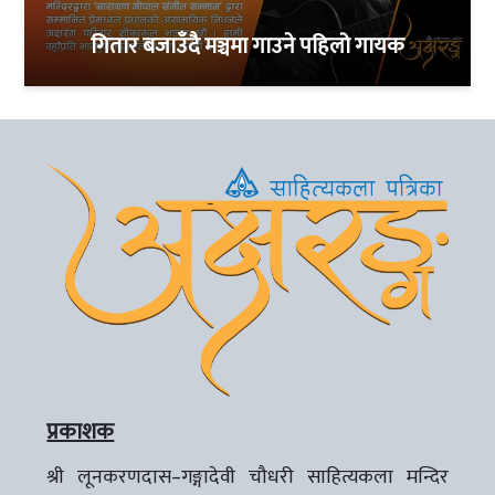
गितार बजाउँदै मञ्चमा गाउने पहिलो गायक
प्रकाशक
श्री लूनकरणदास–गङ्गादेवी चौधरी साहित्यकला मन्दिर