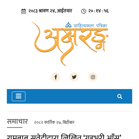
२०८३ श्रावण २४, आईतवार
२० : १४ : ५७
समाचार
२०८२ कार्तिक २७, बिहीबार
रामबाबु सुवेदीद्वारा लिखित ‘गहभरी आँसु’