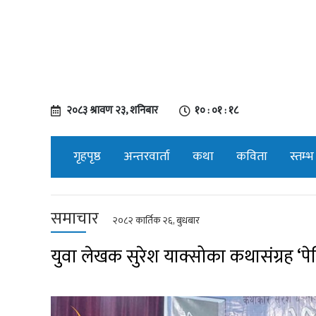
२०८३ श्रावण २३, शनिबार
१० : ०१ : १९
गृहपृष्ठ
अन्तरवार्ता
कथा
कविता
स्तम्भ
समाचार
२०८२ कार्तिक २६, बुधबार
युवा लेखक सुरेश याक्सोका कथासंग्रह ‘पे