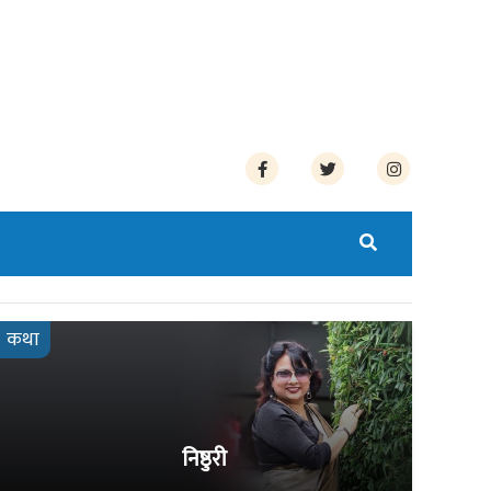
कथा
निष्ठुरी