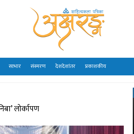
साभार
संस्मरण
देशदेशांतर
प्रकाशकीय
निबा’ लोर्कापण