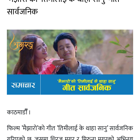
सार्वजनिक
काठमाडौँँ ।
फिल्म ’मैझारो’को गीत ’तिमीलाई के थाहा सानु’ सार्वजनिक
गरिएको छ, जसमा धिरज मगर र मिरुना मगरको अभिनय