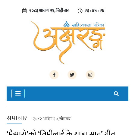
२०८३ श्रावण २१, बिहीबार
२३ : ४५ : २६
समाचार
२०८२ आश्विन २०, सोमबार
‘मैझारो’को ‘तिमीलाई के थाहा सानु’ गीत