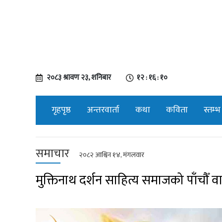
२०८३ श्रावण २३, शनिबार
१२ : १६ : ११
गृहपृष्ठ
अन्तरवार्ता
कथा
कविता
स्तम्भ
समाचार
२०८२ आश्विन १४, मंगलवार
मुक्तिनाथ दर्शन साहित्य समाजको पाँचौँ व