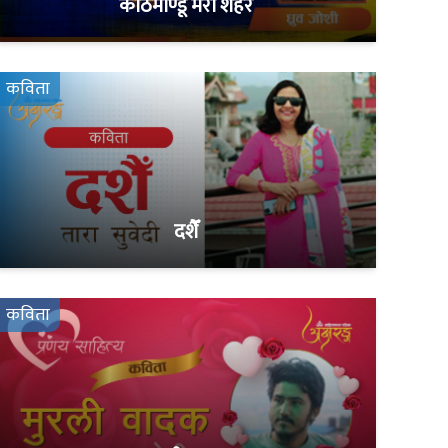
काठमाण्डू मेरा शहर
कविता
दशैँ
कविता