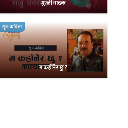
मुरली वादक
सूत्र-कविता
म कहाँनेर छु ?