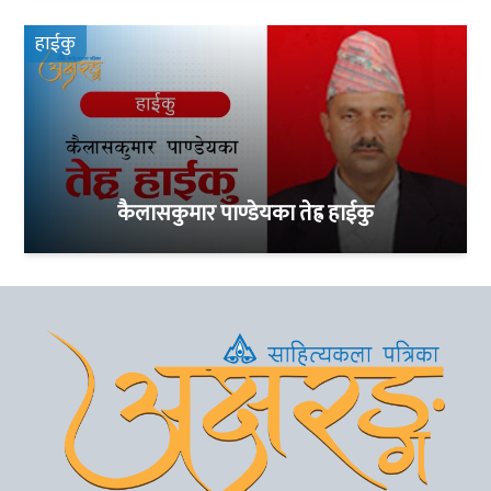
हाईकु
कैलासकुमार पाण्डेयका तेह्र हाईकु