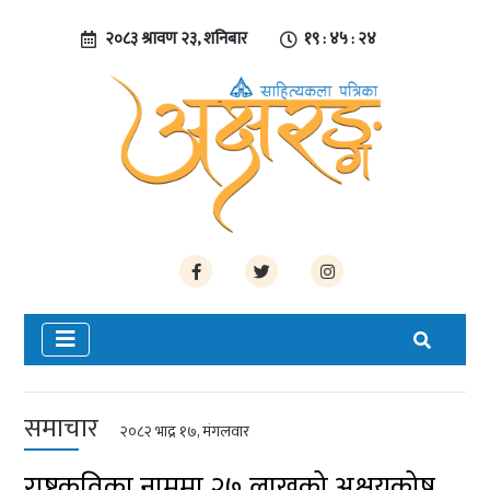
२०८३ श्रावण २३, शनिबार
१९ : ४५ : २५
समाचार
२०८२ भाद्र १७, मंगलवार
राष्ट्रकविका नाममा २७ लाखको अक्षयकोष