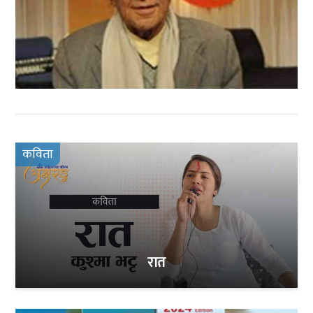
कविता
रात