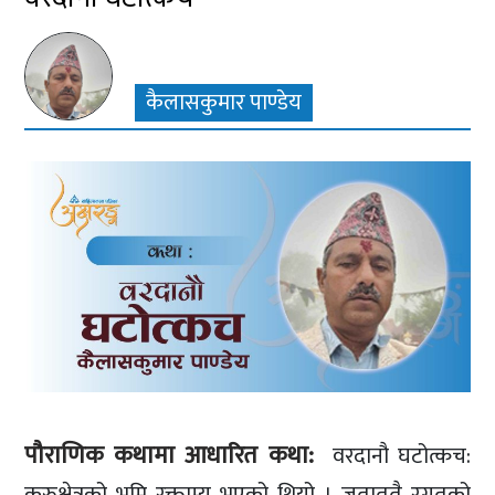
कैलासकुमार पाण्डेय
पौराणिक कथामा आधारित कथा:
वरदानौ घटोत्कच:
कुरुक्षेत्रको भूमि रक्ताम्य भएको थियो । जताततै रगतको