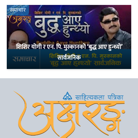
समाचार
शिशिर योगी र एन. पि. मुस्कानको ‘बुद्ध आए हुन्थ्यो’
सार्वजनिक