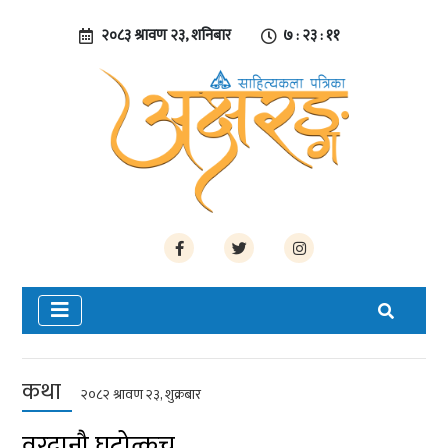
२०८३ श्रावण २३, शनिबार
७ : २३ : १२
कथा
२०८२ श्रावण २३, शुक्रबार
वरदानौ घटोत्कच