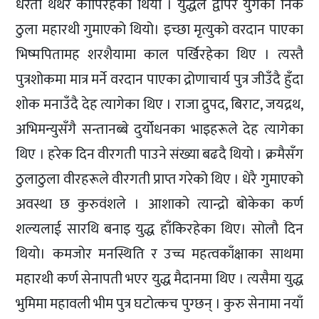
धरती थर्थर काँपिरहेको थियो । युद्धले द्वापर युगका निकै
ठुला महारथी गुमाएको थियो। इच्छा मृत्युको वरदान पाएका
भिष्मपितामह शरशैयामा काल पर्खिरहेका थिए । त्यस्तै
पुत्रशोकमा मात्र मर्ने वरदान पाएका द्रोणाचार्य पुत्र जीउँदै हुँदा
शोक मनाउँदै देह त्यागेका थिए । राजा द्रुपद, बिराट, जयद्रथ,
अभिमन्युसँगै सन्तानब्बे दुर्योधनका भाइहरूले देह त्यागेका
थिए । हरेक दिन वीरगती पाउने संख्या बढदै थियो । क्रमैसँग
ठुलाठुला वीरहरूले वीरगती प्राप्त गरेको थिए । धेरै गुमाएको
अवस्था छ कुरुवंशले । आशाको त्यान्द्रो बोकेका कर्ण
शल्यलाई सारथि बनाइ युद्ध हाँकिरहेका थिए। सोलौ दिन
थियो। कमजोर मनस्थिति र उच्च महत्वकाँक्षाका साथमा
महारथी कर्ण सेनापती भएर युद्ध मैदानमा थिए । त्यसैमा युद्ध
भुमिमा महावली भीम पुत्र घटोत्कच पुग्छन् । कुरु सेनामा नयाँ