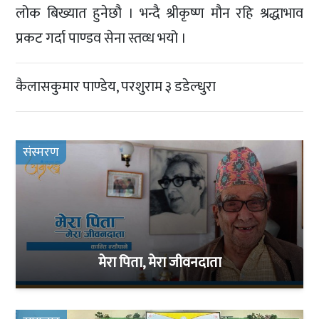
लोक बिख्यात हुनेछौ । भन्दै श्रीकृष्ण मौन रहि श्रद्धाभाव
प्रकट गर्दा पाण्डव सेना स्तव्ध भयो ।
कैलासकुमार पाण्डेय, परशुराम ३ डडेल्धुरा
संस्मरण
मेरा पिता, मेरा जीवनदाता