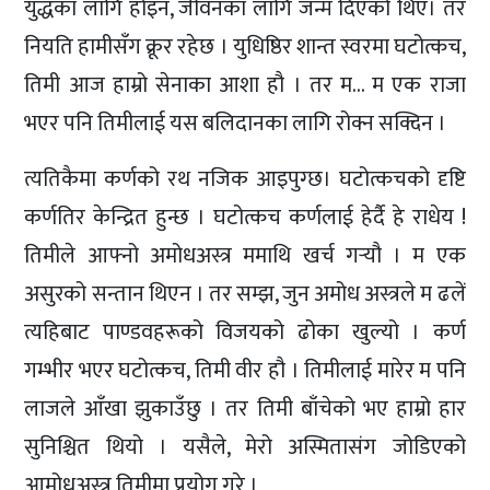
युद्धका लागि होइन, जीवनका लागि जन्म दिएको थिएँ। तर
नियति हामीसँग क्रूर रहेछ । युधिष्ठिर शान्त स्वरमा घटोत्कच,
तिमी आज हाम्रो सेनाका आशा हौ । तर म… म एक राजा
भएर पनि तिमीलाई यस बलिदानका लागि रोक्न सक्दिन ।
त्यतिकैमा कर्णको रथ नजिक आइपुग्छ। घटोत्कचको दृष्टि
कर्णतिर केन्द्रित हुन्छ । घटोत्कच कर्णलाई हेर्दै हे राधेय !
तिमीले आफ्नो अमोधअस्त्र ममाथि खर्च गर्‍यौ । म एक
असुरको सन्तान थिएन । तर सम्झ, जुन अमोध अस्त्रले म ढलें
त्यहिबाट पाण्डवहरूको विजयको ढोका खुल्यो । कर्ण
गम्भीर भएर घटोत्कच, तिमी वीर हौ । तिमीलाई मारेर म पनि
लाजले आँखा झुकाउँछु । तर तिमी बाँचेको भए हाम्रो हार
सुनिश्चित थियो । यसैले, मेरो अस्मितासंग जोडिएको
आमोधअस्त्र तिमीमा प्रयोग गरे ।