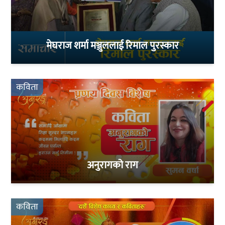
मेघराज शर्मा मञ्जुललाई रिमाल पुरस्कार
कविता
अनुरागको राग
कविता