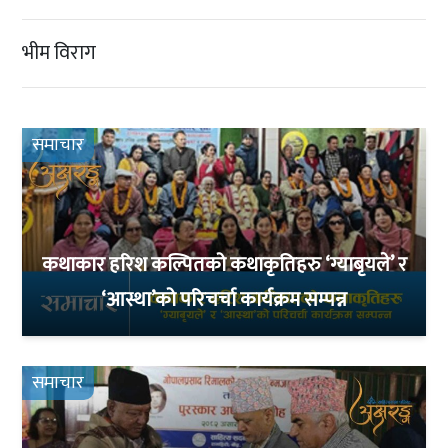
भीम विराग
समाचार
कथाकार हरिश कल्पितको कथाकृतिहरु ‘ग्याबृयले’ र
‘आस्था’को परिचर्चा कार्यक्रम सम्पन्न
समाचार