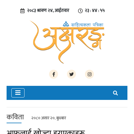
२०८३ श्रावण २४, आईतवार
२३ : ४४ : ५६
कविता
२०८० असार २०, बुधबार
आफूलाई खोज्दा हराएकाहरू