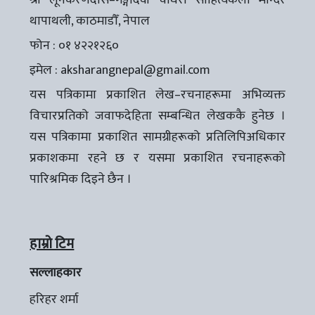
श्री लूनकरणदास–गङ्गादेवी चौधरी साहित्यकला मन्दिर
थापाथली, काठमाडौँ, नेपाल
फोन : ०१ ४२२१२६०
इमेल :
aksharangnepal@gmail.com
यस पत्रिकामा प्रकाशित लेख–रचनाहरूमा अभिव्यक्त
विचारप्रतिको जवाफदेहिता सम्बन्धित लेखककै हुनेछ ।
यस पत्रिकामा प्रकाशित सामग्रीहरूको प्रतिलिपिअधिकार
प्रकाशकमा रहने छ र यसमा प्रकाशित रचनाहरूको
पारिश्रमिक दिइने छैन ।
हाम्रो टिम
सल्लाहकार
हरिहर शर्मा