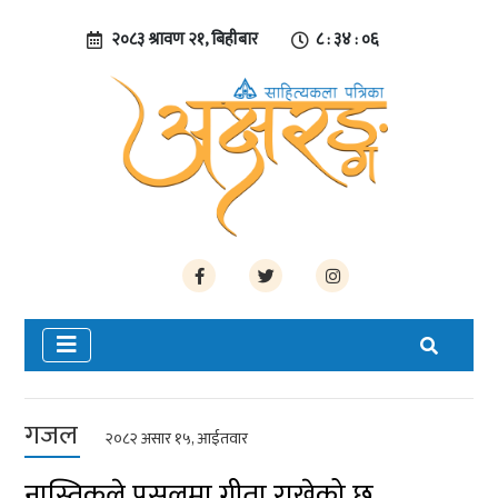
२०८३ श्रावण २१, बिहीबार
८ : ३४ : ०७
गजल
२०८२ असार १५, आईतवार
नास्तिकले पसलमा गीता राखेको छ