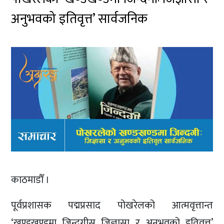
अनुभवको इतिवृत्त’ सार्वजनिक
काठमाडौँ ।
पूर्वप्रशासक पद्मप्रसाद पोखरेलको आत्मवृत्तान्त
‘खण्डखण्डमा जिन्दगीस् जिज्ञासा र अनुभवको इतिवृत्त’