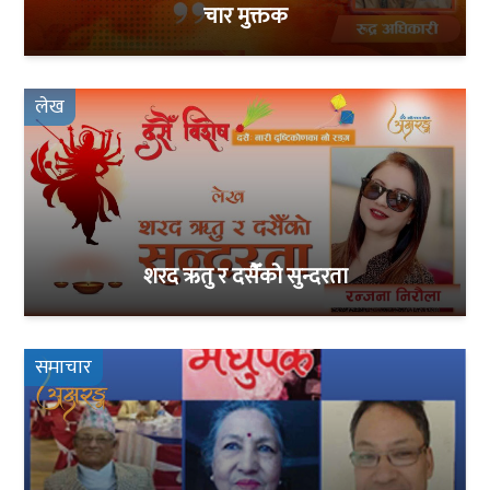
चार मुक्तक
लेख
शरद ऋतु र दसैँको सुन्दरता
समाचार