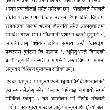
पुस्तकमा उनले राजतन्त्रकालीन व्यवस्था र अहिलेको संघीय
शासन प्रणालीलाई समेत समेटेका छन् । पोखरेलले नेपालले
संघीय शासन प्रणाली धान्न नसक्ने टिप्पणीदेखि विगतमा
राजतन्त्रका पालमा भएका ‘विसंगति’ समेत आत्मवृत्तान्तमा
समावेश गरेका छन् । ‘निजामती प्रशासन कस्तो हुनुपर्छ ?’,
‘नागरिकतास् विधेयक खारेज, समस्या उस्तै’, ‘दासढुंगा
प्रकरणस् दुर्घटना कि षड्यन्त्र ?’, ‘भूमिसुधारले बिराएको
बाटो’, ‘सुराकीले कसरी काम गर्छ ?’ जस्ता विषयमा आफ्ना
अनुभव र विश्लेषण पुस्तकमा राखेका छन् ।
‘२०४६ फागुन ७ मा सुरू भएको पञ्चायतविरोधी आन्दोलनले
उग्र रूप नलेओस् भनेर जिल्लामा निषेधाज्ञा लगाइयो, संघर्ष
समितिले फागुन ७ गते आन्दोलन गर्ने निर्णय गरेकाले
त्यहाँका मुख्यमुख्य मान्छेहरूलाई पक्रनुपर्ने थियो,’ त्यो बेला