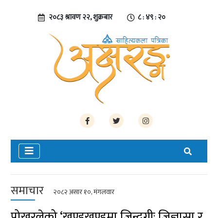
२०८३ श्रावण २२, शुक्रबार
८ : ४९ : २०
समाचार
२०८२ असार १०, मंगलवार
पोखरलेको ‘खण्डखण्डमा जिन्दगीः जिज्ञासा र