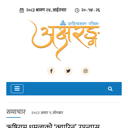
२०८३ श्रावण २४, आईतवार
२० : ५४ : २६
समाचार
२०८२ असार ९, सोमबार
ऋषिराम धमलाकोे ‘क्यारिन’ उपन्यास