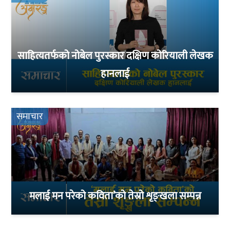
साहित्यतर्फको नोबेल पुरस्कार दक्षिण कोरियाली लेखक
हानलाई
समाचार
मलाई मन परेको कविता’को तेस्रो शृङ्खला सम्पन्न