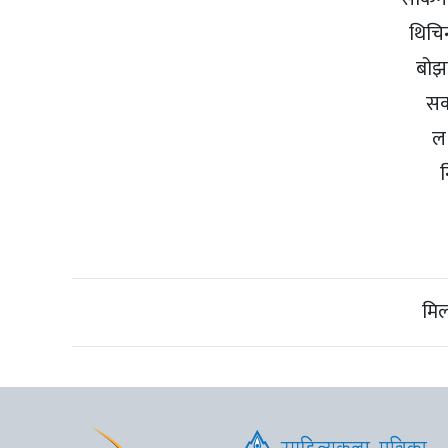
थिचिन
बोझ
सक
ल 
न
मिल