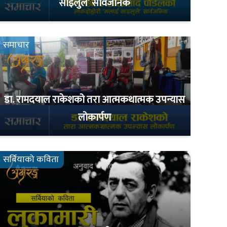
साइलुले’ सार्वजनिक
समाचार
डा. रामदयाल राकेशको तरा आत्मकथात्मक उपन्यास
लोकार्पण
सर्बियाको कविता