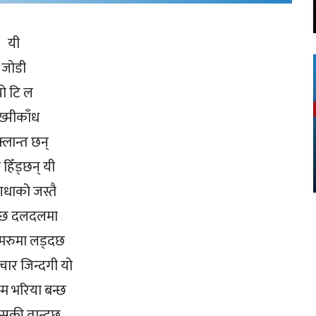
यी
जोडी
ो टि ल
्मीकाँध
्लान्त छन्
 हिँड्छन् यी
धाको जस्तै
न्छ दलदलमा
मरुमा लड्दछ
ार जिन्दगी यो
म्म भरिया बन्छ
की तान्दछ