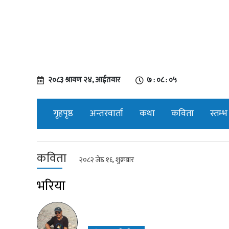
२०८३ श्रावण २४, आईतवार
७ : ०८ : ०६
गृहपृष्ठ
अन्तरवार्ता
कथा
कविता
स्तम्भ
कविता
२०८२ जेष्ठ १६, शुक्रबार
भरिया