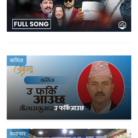
कविता
उ फर्किआउछ
समाचार