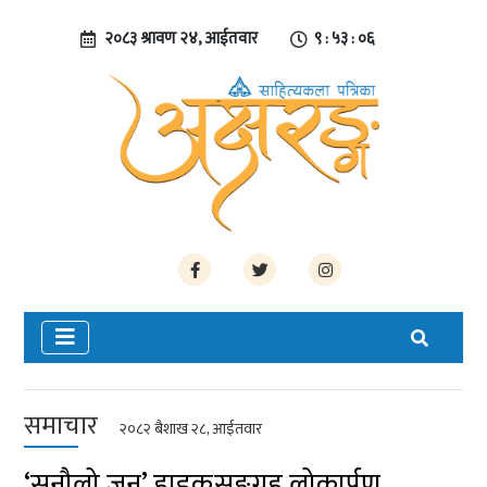
२०८३ श्रावण २४, आईतवार
९ : ५३ : ०७
समाचार
२०८२ बैशाख २८, आईतवार
‘सुनौलो जून’ हाइकुसङ्ग्रह लोकार्पण