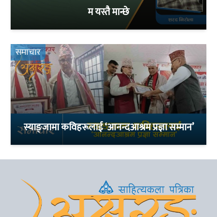
म यस्तै मान्छे
समाचार
स्याङ्जामा कविहरूलाई ‘आनन्दआश्रम प्रज्ञा सम्मान’