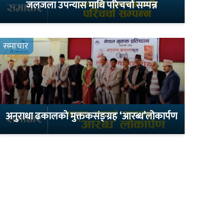
जलजला उपन्यास माथि परिचर्चा सम्पन्न
समाचार
अनुराधा ढकालको मुक्तकसंङ्ग्रह ‘आरब्ध’लोकार्पण