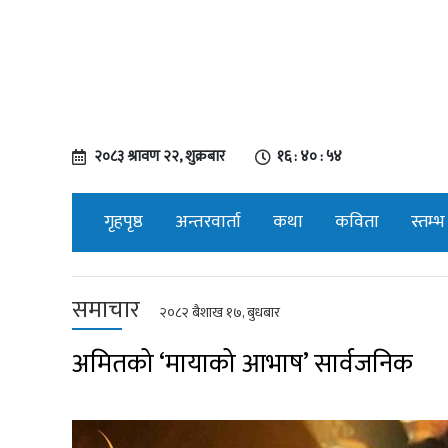
२०८३ श्रावण २२, शुक्रबार
१६ : ४० : ५४
गृहपृष्ठ
अन्तरवार्ता
कथा
कविता
स्तम्भ
समाचार
२०८२ बैशाख १७, बुधबार
अमितको ‘मायाको आभाष’ सार्वजनिक