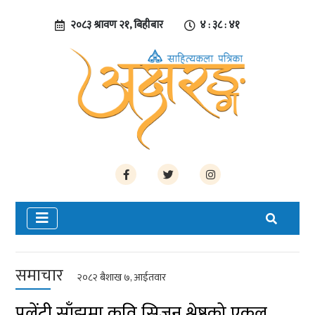
२०८३ श्रावण २१, बिहीबार
४ : ३८ : ४२
समाचार
२०८२ बैशाख ७, आईतवार
पलेंटी साँझमा कवि सिजन श्रेष्ठको एकल