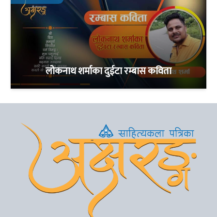
लोकनाथ शर्माका दुईटा रम्बास कविता